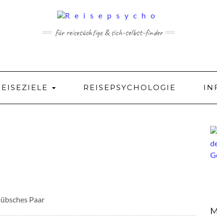
für reisesüchtige & sich-selbst-finder
REISEZIELE
REISEPSYCHOLOGIE
IN
hübsches Paar
M