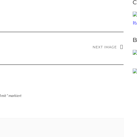
C
B
NEXT IMAGE
d mit
*
markiert