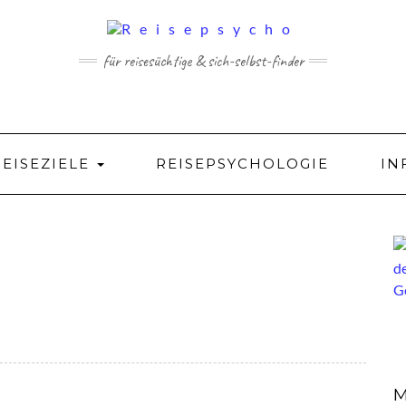
für reisesüchtige & sich-selbst-finder
REISEZIELE
REISEPSYCHOLOGIE
IN
M