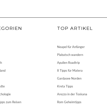
EGORIEN
TOP ARTIKEL
Neapel für Anfänger
Plabutsch wandern
ch
Apulien Roadtrip
land
8 Tipps für Matera
Gardasee Norden
dte
Kreta Tipps
chologie
Arezzo in der Toskana
ipps zum Reisen
Rom Geheimtipps