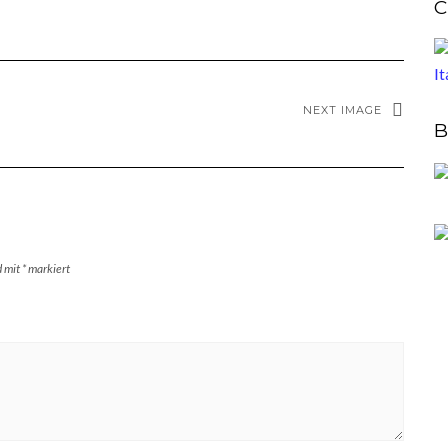
C
NEXT IMAGE
B
d mit
*
markiert