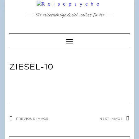
Skip
to
für reisesüchtige & sich-selbst-finder
content
Toggle Navigation
ZIESEL-10
PREVIOUS IMAGE
NEXT IMAGE