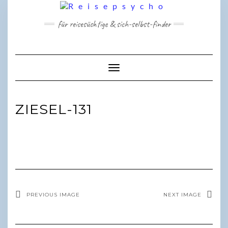
Skip
to
für reisesüchtige & sich-selbst-finder
content
Toggle Navigation
ZIESEL-131
PREVIOUS IMAGE
NEXT IMAGE