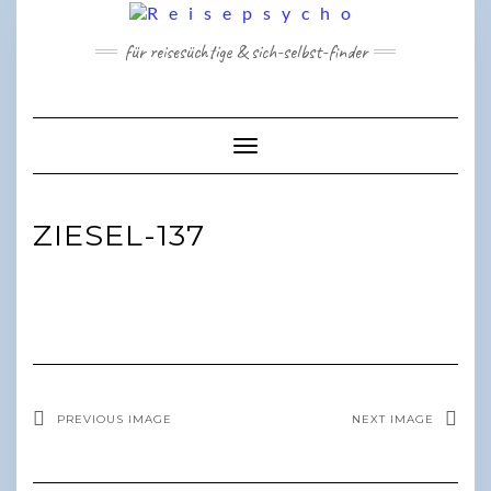
Skip
to
für reisesüchtige & sich-selbst-finder
content
Toggle Navigation
ZIESEL-137
PREVIOUS IMAGE
NEXT IMAGE