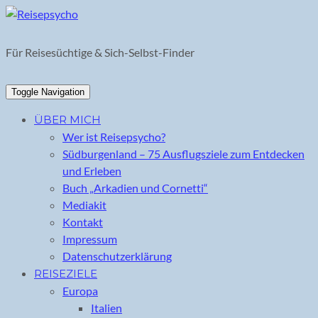
Skip
to
content
Für Reisesüchtige & Sich-Selbst-Finder
Toggle Navigation
ÜBER MICH
Wer ist Reisepsycho?
Südburgenland – 75 Ausflugsziele zum Entdecken
und Erleben
Buch „Arkadien und Cornetti“
Mediakit
Kontakt
Impressum
Datenschutzerklärung
REISEZIELE
Europa
Italien