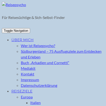
Skip
to
content
Für Reisesüchtige & Sich-Selbst-Finder
Toggle Navigation
ÜBER MICH
Wer ist Reisepsycho?
Südburgenland – 75 Ausflugsziele zum Entdecken
und Erleben
Buch „Arkadien und Cornetti“
Mediakit
Kontakt
Impressum
Datenschutzerklärung
REISEZIELE
Europa
Italien