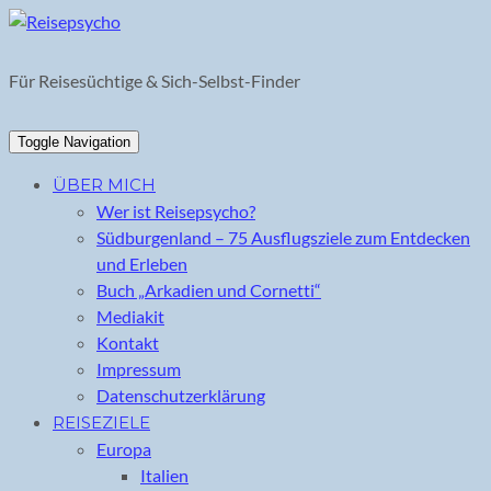
Skip
to
content
Für Reisesüchtige & Sich-Selbst-Finder
Toggle Navigation
ÜBER MICH
Wer ist Reisepsycho?
Südburgenland – 75 Ausflugsziele zum Entdecken
und Erleben
Buch „Arkadien und Cornetti“
Mediakit
Kontakt
Impressum
Datenschutzerklärung
REISEZIELE
Europa
Italien