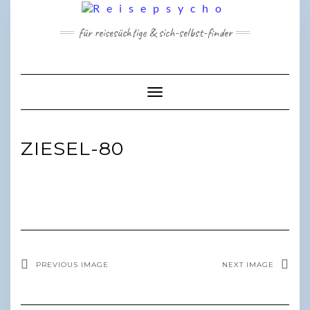
Skip
to
für reisesüchtige & sich-selbst-finder
content
Toggle Navigation
ZIESEL-80
PREVIOUS IMAGE
NEXT IMAGE