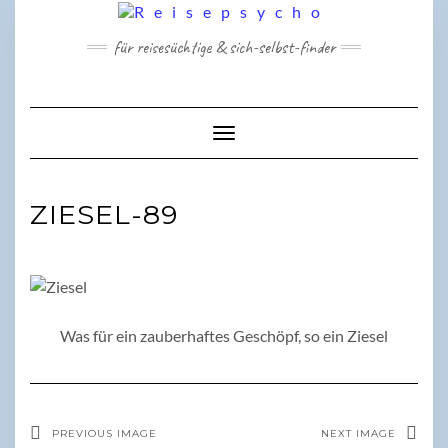
Skip
to
für reisesüchtige & sich-selbst-finder
content
Toggle Navigation
ZIESEL-89
Was für ein zauberhaftes Geschöpf, so ein Ziesel
PREVIOUS IMAGE
NEXT IMAGE