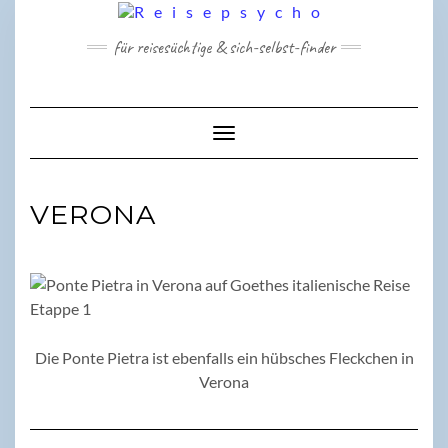
Skip
to
für reisesüchtige & sich-selbst-finder
content
Toggle Navigation
VERONA
Die Ponte Pietra ist ebenfalls ein hübsches Fleckchen in
Verona