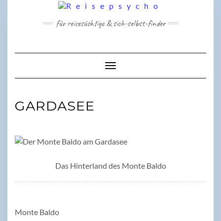
Skip
to
für reisesüchtige & sich-selbst-finder
content
Toggle Navigation
GARDASEE
Das Hinterland des Monte Baldo
Monte Baldo