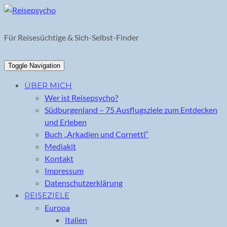
Skip
to
content
Für Reisesüchtige & Sich-Selbst-Finder
Toggle Navigation
ÜBER MICH
Wer ist Reisepsycho?
Südburgenland – 75 Ausflugsziele zum Entdecken
und Erleben
Buch „Arkadien und Cornetti“
Mediakit
Kontakt
Impressum
Datenschutzerklärung
REISEZIELE
Europa
Italien