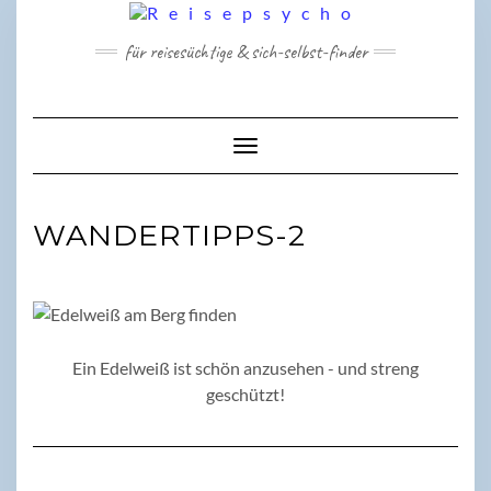
Skip
to
für reisesüchtige & sich-selbst-finder
content
Toggle Navigation
WANDERTIPPS-2
Ein Edelweiß ist schön anzusehen - und streng
geschützt!