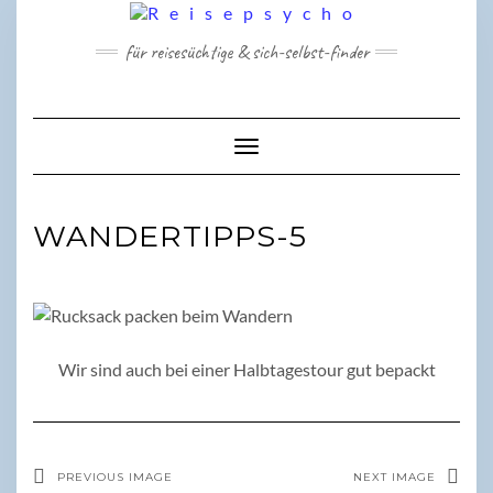
Skip
to
für reisesüchtige & sich-selbst-finder
content
Toggle Navigation
WANDERTIPPS-5
Wir sind auch bei einer Halbtagestour gut bepackt
PREVIOUS IMAGE
NEXT IMAGE