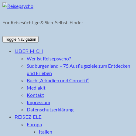
Skip
to
content
Für Reisesüchtige & Sich-Selbst-Finder
Toggle Navigation
ÜBER MICH
Wer ist Reisepsycho?
Südburgenland – 75 Ausflugsziele zum Entdecken
und Erleben
Buch „Arkadien und Cornetti“
Mediakit
Kontakt
Impressum
Datenschutzerklärung
REISEZIELE
Europa
Italien