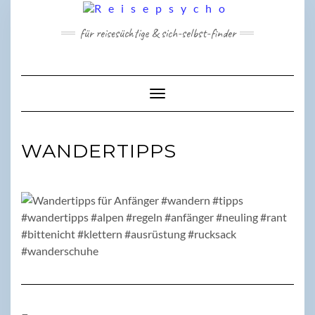
Skip
to
für reisesüchtige & sich-selbst-finder
content
Toggle Navigation
WANDERTIPPS