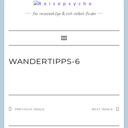
Skip
to
für reisesüchtige & sich-selbst-finder
content
Toggle Navigation
WANDERTIPPS-6
PREVIOUS IMAGE
NEXT IMAGE