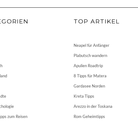
EGORIEN
TOP ARTIKEL
Neapel für Anfänger
Plabutsch wandern
ch
Apulien Roadtrip
land
8 Tipps für Matera
Gardasee Norden
dte
Kreta Tipps
chologie
Arezzo in der Toskana
ipps zum Reisen
Rom Geheimtipps