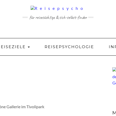
für reisesüchtige & sich-selbst-finder
REISEZIELE
REISEPSYCHOLOGIE
IN
ne Gallerie im Tivolipark
M