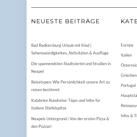
NEUESTE BEITRÄGE
KAT
Europa
Bad Radkersburg Urlaub mit Kind |
Sehenswürdigkeiten, Aktivitäten & Ausflüge
Italien
Die spannendsten Stadtviertel und Straßen in
Österrei
Neapel
Griechen
Reisetypen: Wie Persönlichkeit unsere Art zu
Portugal
reisen bestimmt
Hauptstä
Kalabrien Rundreise: Tipps und Infos für
Reisepsy
Italiens Stiefelspitze
Infos & T
Neapels Untergrund | Von der ersten Pizza &
den Pozzari