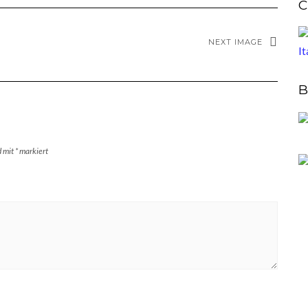
C
NEXT IMAGE
B
d mit
*
markiert