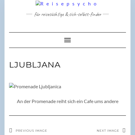
Skip
to
für reisesüchtige & sich-selbst-finder
content
Toggle Navigation
LJUBLJANA
An der Promenade reiht sich ein Cafe ums andere
PREVIOUS IMAGE
NEXT IMAGE