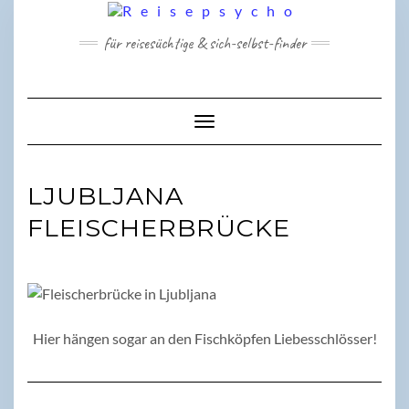
Skip
to
für reisesüchtige & sich-selbst-finder
content
Toggle Navigation
LJUBLJANA
FLEISCHERBRÜCKE
Hier hängen sogar an den Fischköpfen Liebesschlösser!