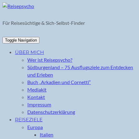
Skip
to
content
Für Reisesüchtige & Sich-Selbst-Finder
Toggle Navigation
ÜBER MICH
Wer ist Reisepsycho?
Südburgenland – 75 Ausflugsziele zum Entdecken
und Erleben
Buch „Arkadien und Cornetti“
Mediakit
Kontakt
Impressum
Datenschutzerklärung
REISEZIELE
Europa
Italien