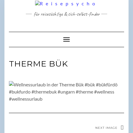
Skip
to
für reisesüchtige & sich-selbst-finder
content
Toggle Navigation
THERME BÜK
NEXT IMAGE