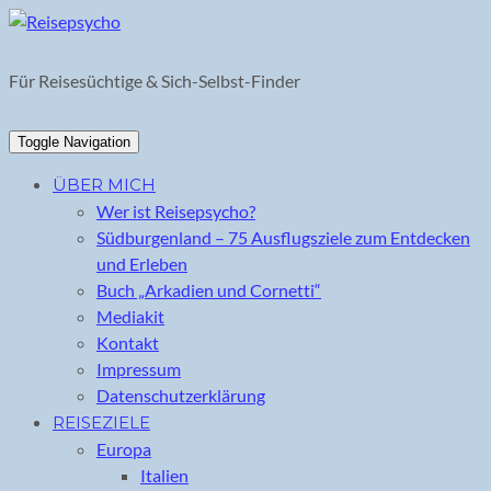
Skip
to
content
Für Reisesüchtige & Sich-Selbst-Finder
Toggle Navigation
ÜBER MICH
Wer ist Reisepsycho?
Südburgenland – 75 Ausflugsziele zum Entdecken
und Erleben
Buch „Arkadien und Cornetti“
Mediakit
Kontakt
Impressum
Datenschutzerklärung
REISEZIELE
Europa
Italien