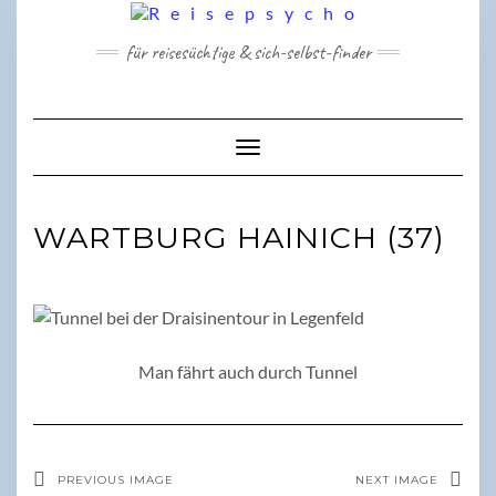
Skip
to
für reisesüchtige & sich-selbst-finder
content
Toggle Navigation
WARTBURG HAINICH (37)
Man fährt auch durch Tunnel
PREVIOUS IMAGE
NEXT IMAGE