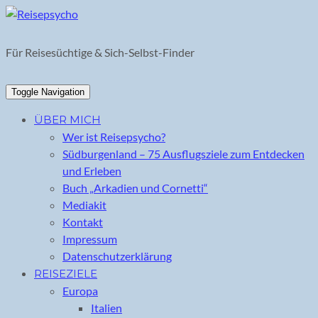
Skip
to
content
Für Reisesüchtige & Sich-Selbst-Finder
Toggle Navigation
ÜBER MICH
Wer ist Reisepsycho?
Südburgenland – 75 Ausflugsziele zum Entdecken
und Erleben
Buch „Arkadien und Cornetti“
Mediakit
Kontakt
Impressum
Datenschutzerklärung
REISEZIELE
Europa
Italien