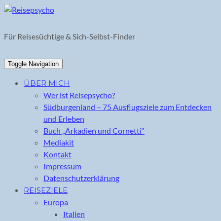
Skip
to
content
Für Reisesüchtige & Sich-Selbst-Finder
Toggle Navigation
ÜBER MICH
Wer ist Reisepsycho?
Südburgenland – 75 Ausflugsziele zum Entdecken
und Erleben
Buch „Arkadien und Cornetti“
Mediakit
Kontakt
Impressum
Datenschutzerklärung
REISEZIELE
Europa
Italien