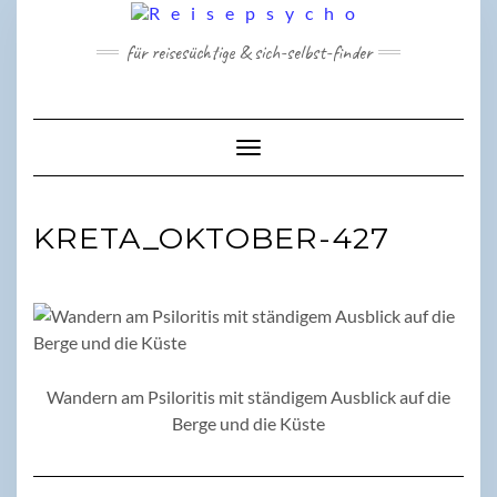
Skip
to
für reisesüchtige & sich-selbst-finder
content
Toggle Navigation
KRETA_OKTOBER-427
Wandern am Psiloritis mit ständigem Ausblick auf die
Berge und die Küste