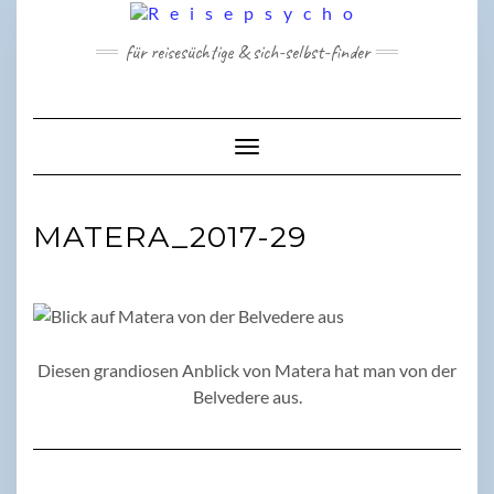
Skip
to
für reisesüchtige & sich-selbst-finder
content
Toggle Navigation
MATERA_2017-29
Diesen grandiosen Anblick von Matera hat man von der
Belvedere aus.