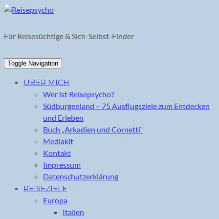
Skip
to
content
Für Reisesüchtige & Sich-Selbst-Finder
Toggle Navigation
ÜBER MICH
Wer ist Reisepsycho?
Südburgenland – 75 Ausflugsziele zum Entdecken
und Erleben
Buch „Arkadien und Cornetti“
Mediakit
Kontakt
Impressum
Datenschutzerklärung
REISEZIELE
Europa
Italien