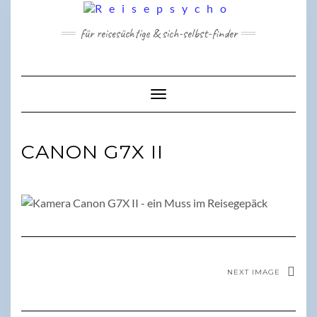
Skip
to
für reisesüchtige & sich-selbst-finder
content
Toggle Navigation
CANON G7X II
NEXT IMAGE