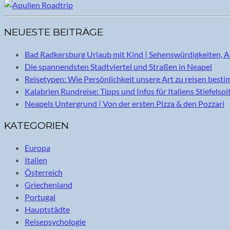
NEUESTE BEITRÄGE
Bad Radkersburg Urlaub mit Kind | Sehenswürdigkeiten, A
Die spannendsten Stadtviertel und Straßen in Neapel
Reisetypen: Wie Persönlichkeit unsere Art zu reisen best
Kalabrien Rundreise: Tipps und Infos für Italiens Stiefelspi
Neapels Untergrund | Von der ersten Pizza & den Pozzari
KATEGORIEN
Europa
Italien
Österreich
Griechenland
Portugal
Hauptstädte
Reisepsychologie