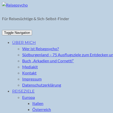
Skip
to
content
Für Reisesüchtige & Sich-Selbst-Finder
Toggle Navigation
ÜBER MICH
Wer ist Reisepsycho?
Südburgenland – 75 Ausflugsziele zum Entdecken u
Buch „Arkadien und Cornetti“
Mediakit
Kontakt
Impressum
Datenschutzerklärung
REISEZIELE
Europa
Italien
Österreich