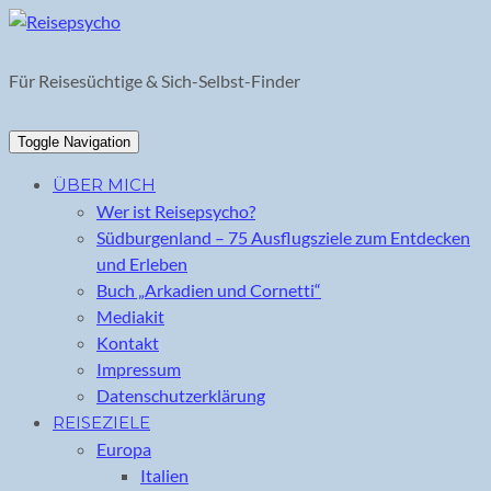
Skip
to
content
Für Reisesüchtige & Sich-Selbst-Finder
Toggle Navigation
ÜBER MICH
Wer ist Reisepsycho?
Südburgenland – 75 Ausflugsziele zum Entdecken
und Erleben
Buch „Arkadien und Cornetti“
Mediakit
Kontakt
Impressum
Datenschutzerklärung
REISEZIELE
Europa
Italien