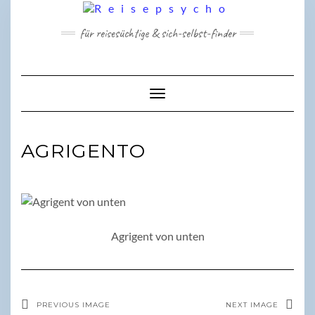
Skip
to
für reisesüchtige & sich-selbst-finder
content
Toggle Navigation
AGRIGENTO
Agrigent von unten
PREVIOUS IMAGE
NEXT IMAGE