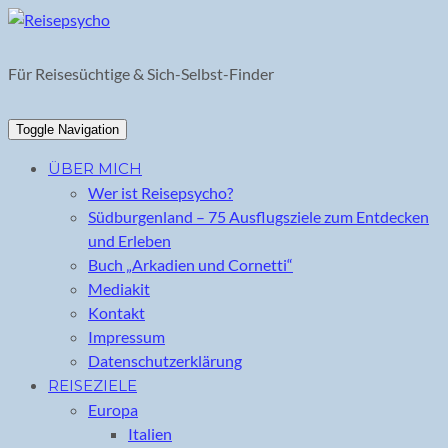
Skip
to
content
Für Reisesüchtige & Sich-Selbst-Finder
Toggle Navigation
ÜBER MICH
Wer ist Reisepsycho?
Südburgenland – 75 Ausflugsziele zum Entdecken
und Erleben
Buch „Arkadien und Cornetti“
Mediakit
Kontakt
Impressum
Datenschutzerklärung
REISEZIELE
Europa
Italien