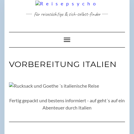
Skip
to
für reisesüchtige & sich-selbst-finder
content
Toggle Navigation
VORBEREITUNG ITALIEN
Fertig gepackt und bestens informiert - auf geht´s auf ein
Abenteuer durch Italien