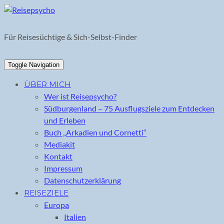
Skip
to
content
Für Reisesüchtige & Sich-Selbst-Finder
Toggle Navigation
ÜBER MICH
Wer ist Reisepsycho?
Südburgenland – 75 Ausflugsziele zum Entdecken
und Erleben
Buch „Arkadien und Cornetti“
Mediakit
Kontakt
Impressum
Datenschutzerklärung
REISEZIELE
Europa
Italien