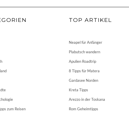
EGORIEN
TOP ARTIKEL
Neapel für Anfänger
Plabutsch wandern
ch
Apulien Roadtrip
land
8 Tipps für Matera
Gardasee Norden
dte
Kreta Tipps
chologie
Arezzo in der Toskana
ipps zum Reisen
Rom Geheimtipps