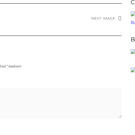
C
NEXT IMAGE
B
d mit
*
markiert