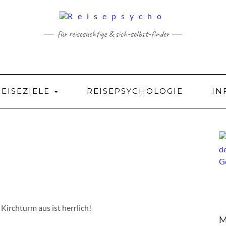
für reisesüchtige & sich-selbst-finder
REISEZIELE
REISEPSYCHOLOGIE
IN
Kirchturm aus ist herrlich!
M