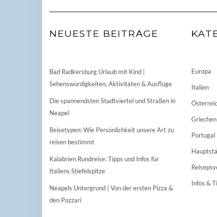
NEUESTE BEITRÄGE
KAT
Europa
Bad Radkersburg Urlaub mit Kind |
Sehenswürdigkeiten, Aktivitäten & Ausflüge
Italien
Die spannendsten Stadtviertel und Straßen in
Österrei
Neapel
Griechen
Reisetypen: Wie Persönlichkeit unsere Art zu
Portugal
reisen bestimmt
Hauptstä
Kalabrien Rundreise: Tipps und Infos für
Reisepsy
Italiens Stiefelspitze
Infos & T
Neapels Untergrund | Von der ersten Pizza &
den Pozzari