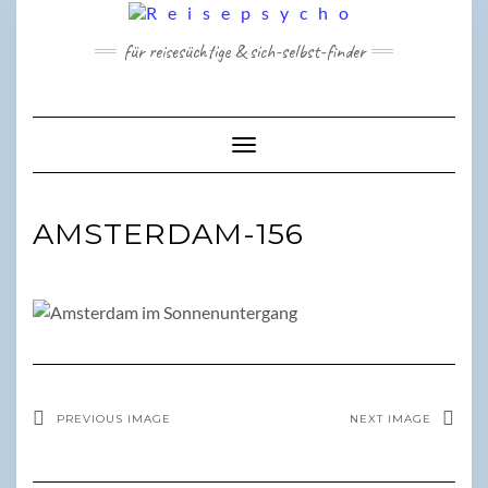
Skip
to
für reisesüchtige & sich-selbst-finder
content
Toggle Navigation
AMSTERDAM-156
PREVIOUS IMAGE
NEXT IMAGE