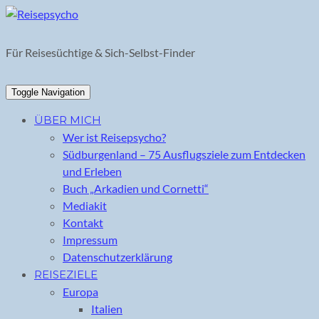
Skip
to
content
Für Reisesüchtige & Sich-Selbst-Finder
Toggle Navigation
ÜBER MICH
Wer ist Reisepsycho?
Südburgenland – 75 Ausflugsziele zum Entdecken
und Erleben
Buch „Arkadien und Cornetti“
Mediakit
Kontakt
Impressum
Datenschutzerklärung
REISEZIELE
Europa
Italien