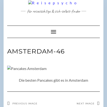
Skip
to
für reisesüchtige & sich-selbst-finder
content
Toggle Navigation
AMSTERDAM-46
Die besten Pancakes gibt es in Amsterdam
PREVIOUS IMAGE
NEXT IMAGE