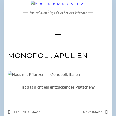
Skip
to
für reisesüchtige & sich-selbst-finder
content
Toggle Navigation
MONOPOLI, APULIEN
Ist das nicht ein entzückendes Plätzchen?
PREVIOUS IMAGE
NEXT IMAGE