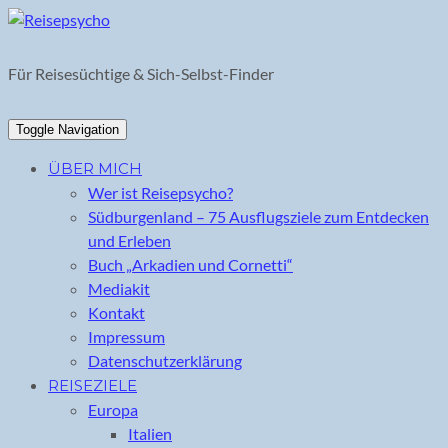
Skip
to
content
Für Reisesüchtige & Sich-Selbst-Finder
Toggle Navigation
ÜBER MICH
Wer ist Reisepsycho?
Südburgenland – 75 Ausflugsziele zum Entdecken
und Erleben
Buch „Arkadien und Cornetti“
Mediakit
Kontakt
Impressum
Datenschutzerklärung
REISEZIELE
Europa
Italien