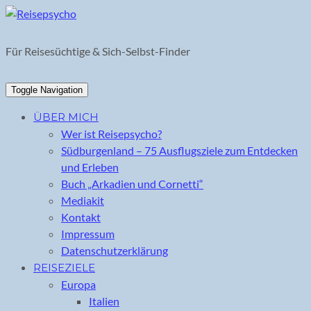
Skip
to
content
Für Reisesüchtige & Sich-Selbst-Finder
Toggle Navigation
ÜBER MICH
Wer ist Reisepsycho?
Südburgenland – 75 Ausflugsziele zum Entdecken
und Erleben
Buch „Arkadien und Cornetti“
Mediakit
Kontakt
Impressum
Datenschutzerklärung
REISEZIELE
Europa
Italien