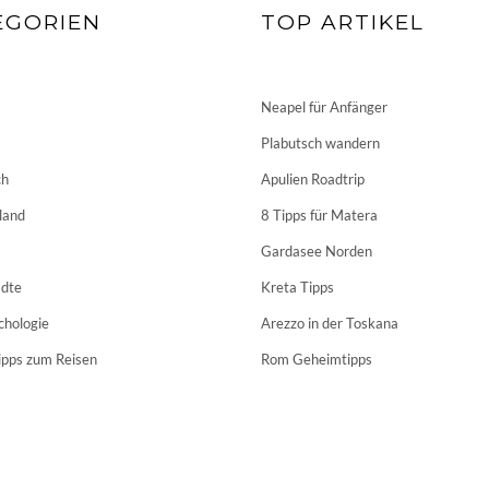
EGORIEN
TOP ARTIKEL
Neapel für Anfänger
Plabutsch wandern
ch
Apulien Roadtrip
land
8 Tipps für Matera
Gardasee Norden
dte
Kreta Tipps
chologie
Arezzo in der Toskana
ipps zum Reisen
Rom Geheimtipps