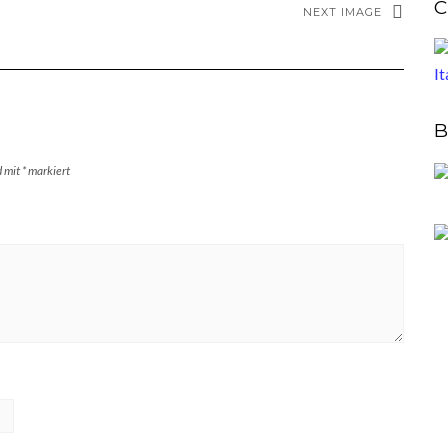
C
NEXT IMAGE
B
d mit
*
markiert