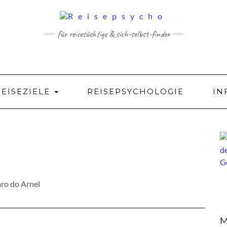
für reisesüchtige & sich-selbst-finder
REISEZIELE
REISEPSYCHOLOGIE
IN
M