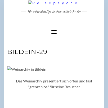
Skip
to
für reisesüchtige & sich-selbst-finder
content
Toggle Navigation
BILDEIN-29
Das Weinarchiv präsentiert sich offen und fast
"grenzenlos" für seine Besucher