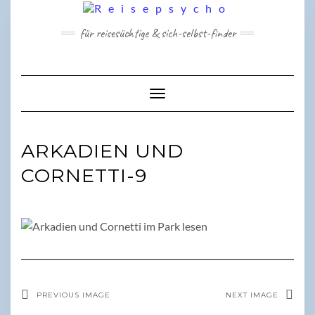
Skip
to
für reisesüchtige & sich-selbst-finder
content
Toggle Navigation
ARKADIEN UND
CORNETTI-9
PREVIOUS IMAGE
NEXT IMAGE