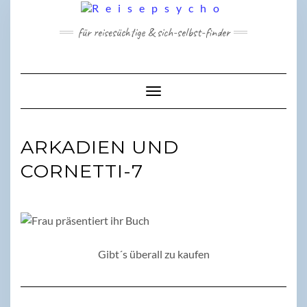
Skip
to
für reisesüchtige & sich-selbst-finder
content
Toggle Navigation
ARKADIEN UND
CORNETTI-7
Gibt´s überall zu kaufen