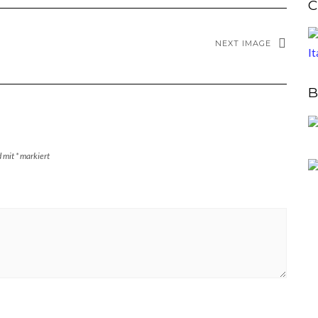
C
NEXT IMAGE
B
d mit
*
markiert