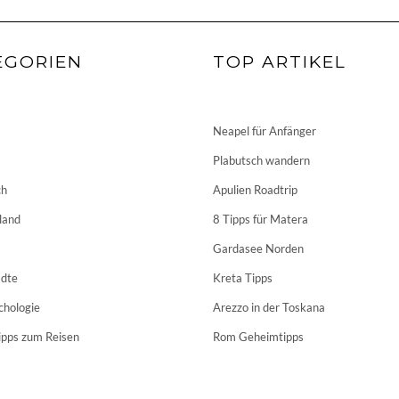
EGORIEN
TOP ARTIKEL
Neapel für Anfänger
Plabutsch wandern
ch
Apulien Roadtrip
land
8 Tipps für Matera
Gardasee Norden
dte
Kreta Tipps
chologie
Arezzo in der Toskana
ipps zum Reisen
Rom Geheimtipps