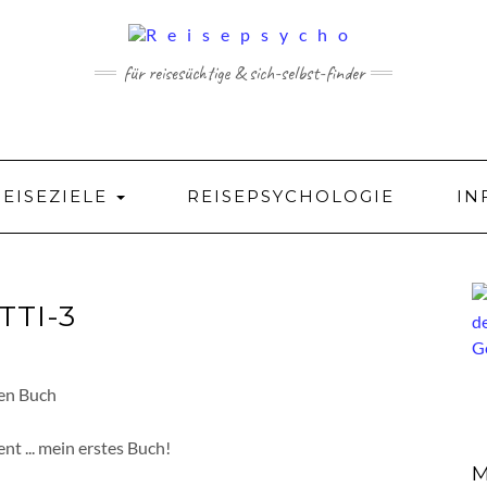
für reisesüchtige & sich-selbst-finder
REISEZIELE
REISEPSYCHOLOGIE
IN
TI-3
nt ... mein erstes Buch!
M