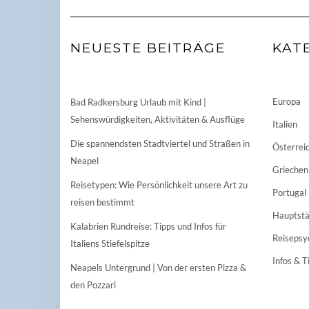
NEUESTE BEITRÄGE
KAT
Europa
Bad Radkersburg Urlaub mit Kind |
Sehenswürdigkeiten, Aktivitäten & Ausflüge
Italien
Die spannendsten Stadtviertel und Straßen in
Österrei
Neapel
Griechen
Reisetypen: Wie Persönlichkeit unsere Art zu
Portugal
reisen bestimmt
Hauptstä
Kalabrien Rundreise: Tipps und Infos für
Reisepsy
Italiens Stiefelspitze
Infos & T
Neapels Untergrund | Von der ersten Pizza &
den Pozzari