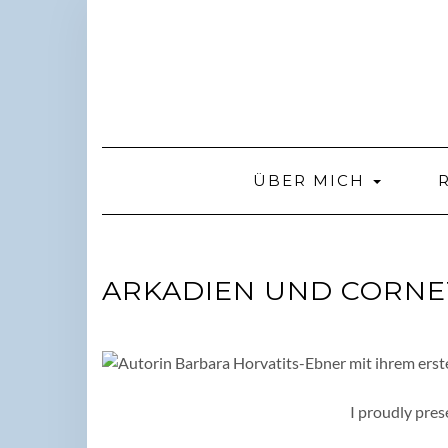
Skip
to
content
ÜBER MICH
ARKADIEN UND CORNET
I proudly prese