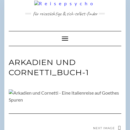
Skip
to
für reisesüchtige & sich-selbst-finder
content
Toggle Navigation
ARKADIEN UND
CORNETTI_BUCH-1
NEXT IMAGE